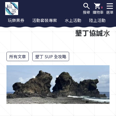
0
搜尋
購物車
選單
玩樂票券
活動套裝專案
水上活動
陸上活動
墾丁協誠
水
所有文章
墾丁 SUP 全攻略