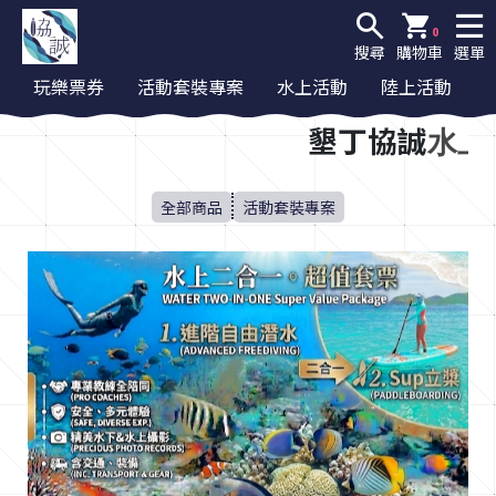
0
搜尋
購物車
選單
玩樂票券
活動套裝專案
水上活動
陸上活動
墾丁協誠
水上
全部商品
活動套裝專案