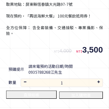
取票地點：屏東縣恆春鎮大光路97-7號
現在預約，「再送海鮮大餐」 100元餐飲抵用券！
全方位保障： 含全套裝備、交通接駁、專業攝影、保
險。
3,500
4,000
NT$
NT$
請來電預約活動日期/時間
預購提示
0935788268江先生
數量
直接結帳
加入購物車